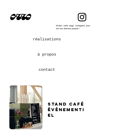
Visitez notre page instagram pour
voir nos derniers projets !
réalisations
à propos
contact
stand café
événementi
el